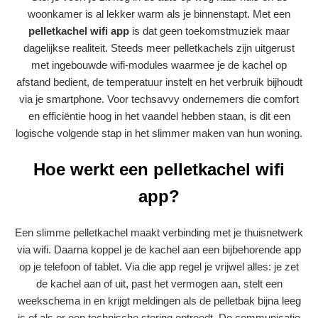
woonkamer is al lekker warm als je binnenstapt. Met een
pelletkachel wifi app
is dat geen toekomstmuziek maar
dagelijkse realiteit. Steeds meer pelletkachels zijn uitgerust
met ingebouwde wifi-modules waarmee je de kachel op
afstand bedient, de temperatuur instelt en het verbruik bijhoudt
via je smartphone. Voor techsavvy ondernemers die comfort
en efficiëntie hoog in het vaandel hebben staan, is dit een
logische volgende stap in het slimmer maken van hun woning.
Hoe werkt een pelletkachel wifi
app?
Een slimme pelletkachel maakt verbinding met je thuisnetwerk
via wifi. Daarna koppel je de kachel aan een bijbehorende app
op je telefoon of tablet. Via die app regel je vrijwel alles: je zet
de kachel aan of uit, past het vermogen aan, stelt een
weekschema in en krijgt meldingen als de pelletbak bijna leeg
is of als er een technische storing optreedt. De communicatie