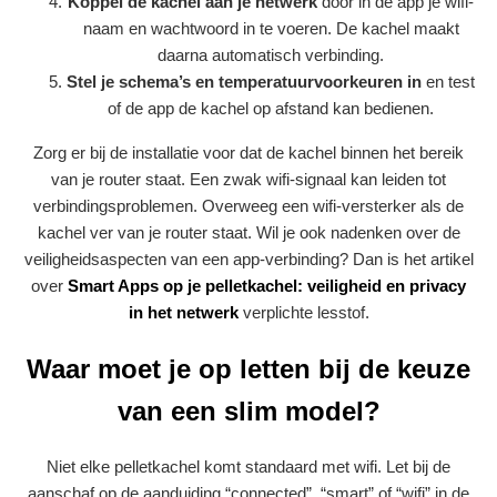
Koppel de kachel aan je netwerk
door in de app je wifi-
naam en wachtwoord in te voeren. De kachel maakt
daarna automatisch verbinding.
Stel je schema’s en temperatuurvoorkeuren in
en test
of de app de kachel op afstand kan bedienen.
Zorg er bij de installatie voor dat de kachel binnen het bereik
van je router staat. Een zwak wifi-signaal kan leiden tot
verbindingsproblemen. Overweeg een wifi-versterker als de
kachel ver van je router staat. Wil je ook nadenken over de
veiligheidsaspecten van een app-verbinding? Dan is het artikel
over
Smart Apps op je pelletkachel: veiligheid en privacy
in het netwerk
verplichte lesstof.
Waar moet je op letten bij de keuze
van een slim model?
Niet elke pelletkachel komt standaard met wifi. Let bij de
aanschaf op de aanduiding “connected”, “smart” of “wifi” in de