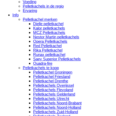
Voeding
Pelletkachels in de regio
Ervaring
Info
Pelletkachel merken
Dielle pelletkachel
Kalor pelletkachels
MCZ Pelletkachels
Nestor Martin pelletkachels
Opera Pelletkachels
Red Pelletkachel
Rika Pelletkachel
Runax pelletkachel
Saey Superior Pelletkachels
Quadra-fire
Pelletkachels te koop
Pelletkachel Groningen
Pelletkachel Friesland
Pelletkachel Drenthe
Pelletkachels Overijssel
Pelletkachels Flevoland
Pelletkachels Gelderland
Pelletkachels Utrecht
Pelletkachels Noord-Brabant
Pelletkachels Noord-Holland
Pelletkachels Zuid-Holland