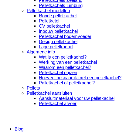
Pelletkachels Zeeland
Pelletkachels Limburg
Pelletkachel modellen
Ronde pelletkachel
Pelletketel
CV pelletkachel
Inbouw pelletkachel
Pelletkachel bodemvoeder
Design pelletkachel
Lage pelletkachel
Algemene info
Wat is een pelletkachel?
Werking van een pelletkachel
Waarom een pelletkachel?
Pelletkachel prijzen
Hoeveel bespaar ik met een pelletkachel?
Palletkachel of pelletkachel?
Pellets
Pelletkachel aansluiten
Aansluitmateriaal voor uw pelletkachel
Pelletkachel afvoer
Blog