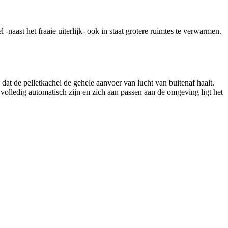
aast het fraaie uiterlijk- ook in staat grotere ruimtes te verwarmen.
 dat de pelletkachel de gehele aanvoer van lucht van buitenaf haalt.
volledig automatisch zijn en zich aan passen aan de omgeving ligt het