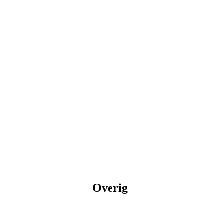
Overig