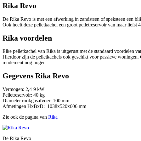
Rika Revo
De Rika Revo is met een afwerking in zandsteen of speksteen een blikv
Ook heeft deze pelletkachel een groot pelletreservoir van maar liefst 40
Rika voordelen
Elke pelletkachel van Rika is uitgerust met de standaard voordelen van
Hierdoor zijn de pelletkachels ook geschikt voor passieve woningen. O
rendement nog hoger.
Gegevens Rika Revo
Vermogen: 2,4-9 kW
Pelletreservoir: 40 kg
Diameter rookgasafvoer: 100 mm
Afmetingen HxBxD: 1038x520x606 mm
Zie ook de pagina van
Rika
De Rika Revo