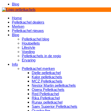
Blog
Home
Pelletkachel dealers
Merken
Pelletkachel nieuws
Blog
Pelletkachel blog
Houtpellets
Lifestyle
Voeding
Pelletkachels in de regio
Ervaring
Info
Pelletkachel merken
Dielle pelletkachel
Kalor pelletkachels
MCZ Pelletkachels
Nestor Martin pelletkachels
Opera Pelletkachels
Red Pelletkachel
Rika Pelletkachel
Runax pelletkachel
Saey Superior Pelletkachels
Quadra-fire