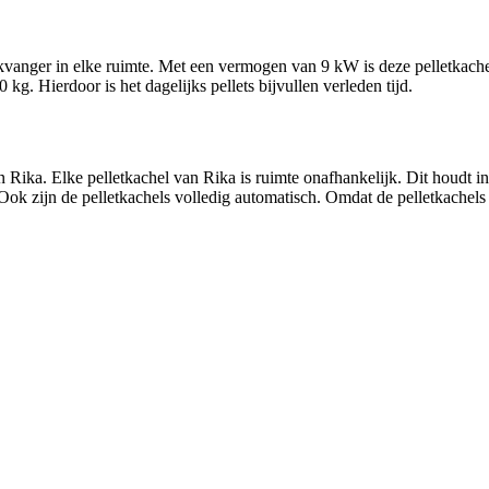
anger in elke ruimte. Met een vermogen van 9 kW is deze pelletkachel -n
 kg. Hierdoor is het dagelijks pellets bijvullen verleden tijd.
 Rika. Elke pelletkachel van Rika is ruimte onafhankelijk. Dit houdt in
ok zijn de pelletkachels volledig automatisch. Omdat de pelletkachels 