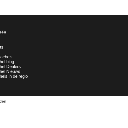
eën
ts
achels
hel blog
hel Dealers
chel Nieuws
hels in de regio
uden