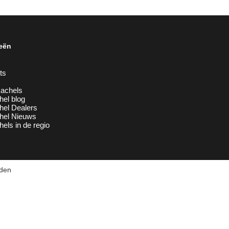
eën
ts
achels
hel blog
hel Dealers
chel Nieuws
hels in de regio
uden