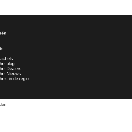
eën
ts
achels
hel blog
hel Dealers
chel Nieuws
hels in de regio
uden